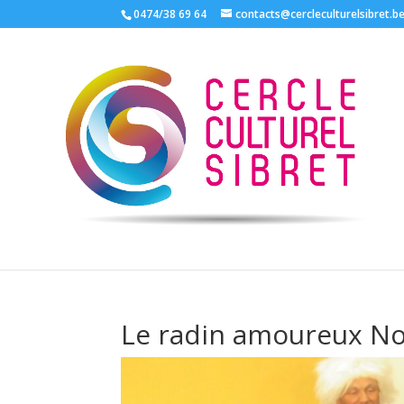
0474/38 69 64
contacts@cercleculturelsibret.b
Le radin amoureux N