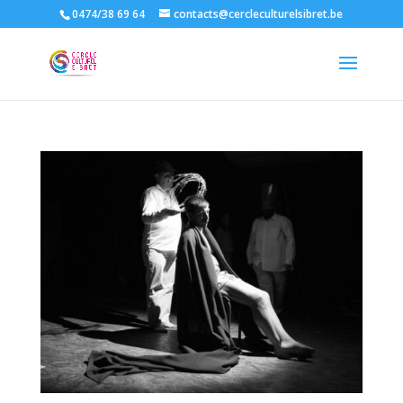
0474/38 69 64
contacts@cercleculturelsibret.be